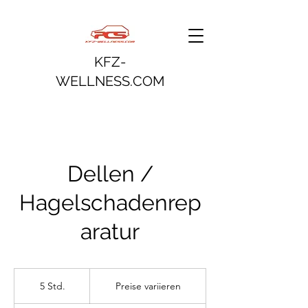
KFZ-
WELLNESS.COM
Dellen /
Hagelschadenrep
aratur
Preise
variieren
5 Std.
5
Preise variieren
S