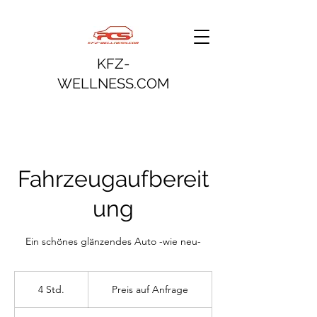
KFZ-
WELLNESS.COM
Fahrzeugaufbereit
ung
Ein schönes glänzendes Auto -wie neu-
Preis
auf
4 Std.
4
Preis auf Anfrage
Anfrage
S
t