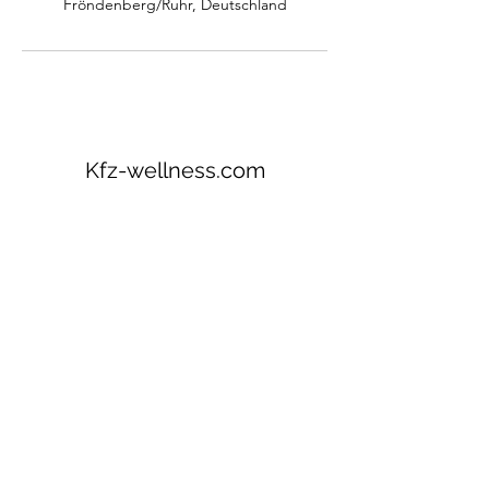
Fröndenberg/Ruhr, Deutschland
Kfz-wellness.com
Abo-Formular
Absenden
info@kfz-wellness.com
0176 72 49 01 86